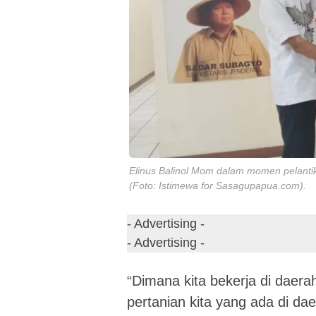
Elinus Balinol Mom dalam momen pelanti
(Foto: Istimewa for Sasagupapua.com).
- Advertising -
- Advertising -
“Dimana kita bekerja di daer
pertanian kita yang ada di daer