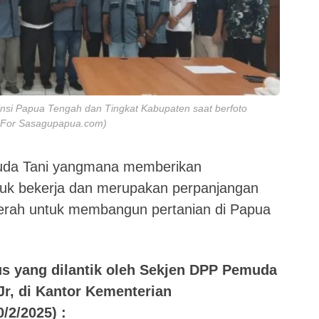
insi Papua Tengah dan Tingkat Kabupaten saat berfoto
wa For Sasagupapua.com)
uda Tani yangmana memberikan
uk bekerja dan merupakan perpanjangan
daerah untuk membangun pertanian di Papua
s yang dilantik oleh Sekjen DPP Pemuda
Jr, di Kantor Kementerian
/2/2025) :