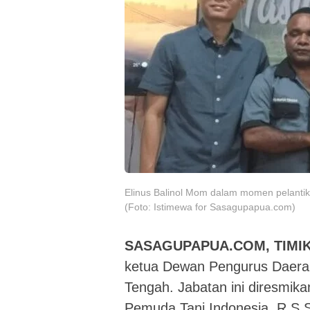
Elinus Balinol Mom dalam momen pelantik
(Foto: Istimewa for Sasagupapua.com)
SASAGUPAPUA.COM, TIMIK
ketua Dewan Pengurus Daera
Tengah. Jabatan ini diresmi
Pemuda Tani Indonesia, R.S S