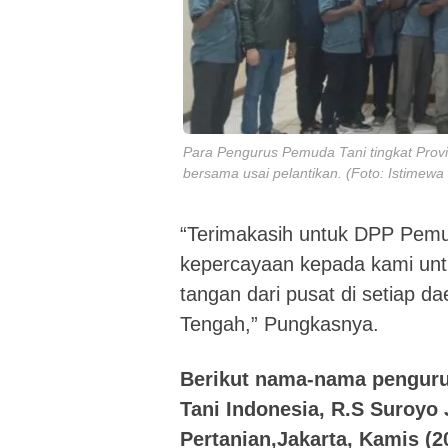
Para Pengurus Pemuda Tani tingkat Prov
bersama usai pelantikan. (Foto: Istime
“Terimakasih untuk DPP Pem
kepercayaan kepada kami unt
tangan dari pusat di setiap 
Tengah,” Pungkasnya.
Berikut nama-nama penguru
Tani Indonesia, R.S Suroyo 
Pertanian,Jakarta, Kamis (20