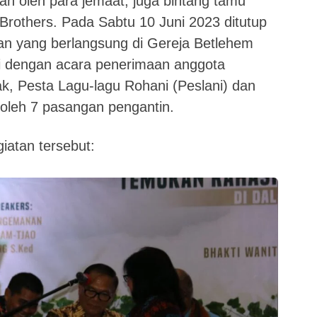
kan oleh para jemaat, juga bintang tamu
rothers. Pada Sabtu 10 Juni 2023 ditutup
n yang berlangsung di Gereja Betlehem
i dengan acara penerimaan anggota
k, Pesta Lagu-lagu Rohani (Peslani) dan
 oleh 7 pasangan pengantin.
giatan tersebut: