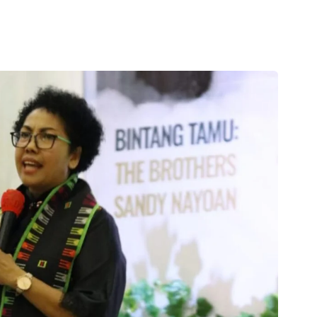
Dina Waramori S.Tr. Keb. B.d