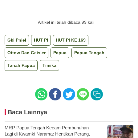
Artikel ini telah dibaca 99 kali
Gki Pniel
HUT PI
HUT PI KE 169
Ottow Dan Geisler
Papua
Papua Tengah
Tanah Papua
Timika
Baca Lainnya
MRP Papua Tengah Kecam Pembunuhan
Lagi di Kwamki Narama: Hentikan Perang,