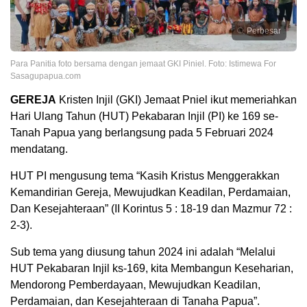
Perbesar
Para Panitia foto bersama dengan jemaat GKI Piniel. Foto: Istimewa For
Sasagupapua.com
GEREJA
Kristen Injil (GKI) Jemaat Pniel ikut memeriahkan
Hari Ulang Tahun (HUT) Pekabaran Injil (PI) ke 169 se-
Tanah Papua yang berlangsung pada 5 Februari 2024
mendatang.
HUT PI mengusung tema “Kasih Kristus Menggerakkan
Kemandirian Gereja, Mewujudkan Keadilan, Perdamaian,
Dan Kesejahteraan” (II Korintus 5 : 18-19 dan Mazmur 72 :
2-3).
Sub tema yang diusung tahun 2024 ini adalah “Melalui
HUT Pekabaran Injil ks-169, kita Membangun Keseharian,
Mendorong Pemberdayaan, Mewujudkan Keadilan,
Perdamaian, dan Kesejahteraan di Tanaha Papua”.