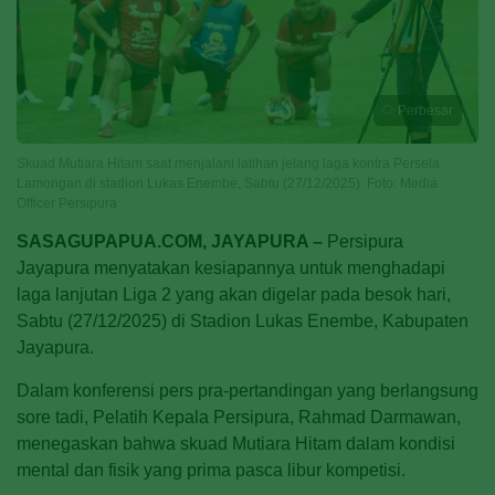
Perbesar
Skuad Mutiara Hitam saat menjalani latihan jelang laga kontra Persela
Lamongan di stadion Lukas Enembe, Sabtu (27/12/2025). Foto: Media
Officer Persipura
SASAGUPAPUA.COM, JAYAPURA –
Persipura
Jayapura menyatakan kesiapannya untuk menghadapi
laga lanjutan Liga 2 yang akan digelar pada besok hari,
Sabtu (27/12/2025) di Stadion Lukas Enembe, Kabupaten
Jayapura.
Dalam konferensi pers pra-pertandingan yang berlangsung
sore tadi, Pelatih Kepala Persipura, Rahmad Darmawan,
menegaskan bahwa skuad Mutiara Hitam dalam kondisi
mental dan fisik yang prima pasca libur kompetisi.