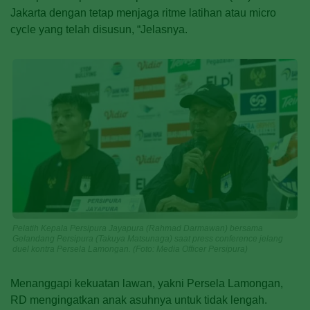
Jakarta dengan tetap menjaga ritme latihan atau micro
cycle yang telah disusun, “Jelasnya.
Pelatih Kepala Persipura Jayapura (Rahmad Darmawan) bersama
Gelandang Persipura (Takuya Matsunaga) saat press conference jelang
duel kontra Persela Lamongan. (Foto: Media Officer Persipura)
Menanggapi kekuatan lawan, yakni Persela Lamongan,
RD mengingatkan anak asuhnya untuk tidak lengah.