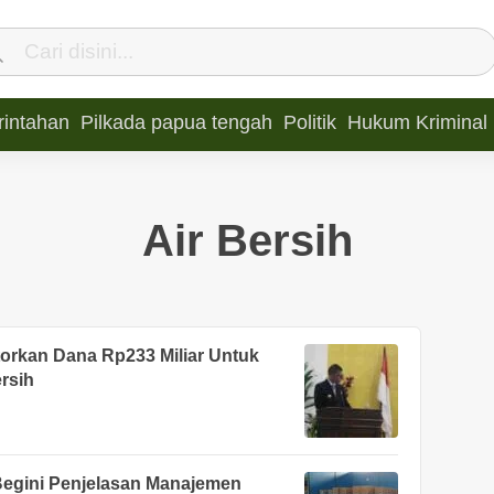
intahan
Pilkada papua tengah
Politik
Hukum Kriminal
Air Bersih
orkan Dana Rp233 Miliar Untuk
rsih
Begini Penjelasan Manajemen