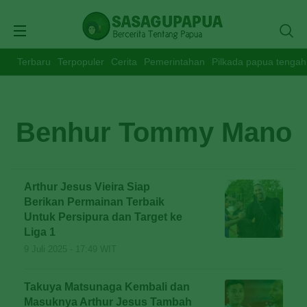
Terbaru
Terpopuler
Cerita
Pemerintahan
Pilkada papua tengah
Benhur Tommy Mano
Arthur Jesus Vieira Siap
Berikan Permainan Terbaik
Untuk Persipura dan Target ke
Liga 1
9 Juli 2025 - 17:49 WIT
Takuya Matsunaga Kembali dan
Masuknya Arthur Jesus Tambah