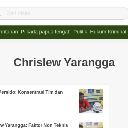
intahan
Pilkada papua tengah
Politik
Hukum Kriminal
Chrislew Yarangga
 Persido: Konsentrasi Tim dan
ew Yarangga: Faktor Non Teknis