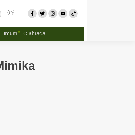
Umum
Olahraga
Mimika