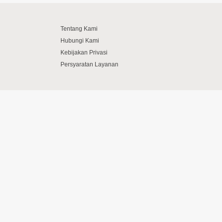
Tentang Kami
Hubungi Kami
Kebijakan Privasi
Persyaratan Layanan