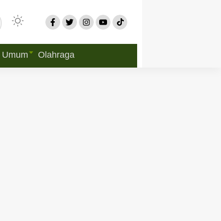
Umum
Olahraga