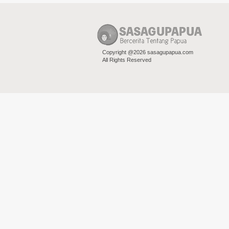
Copyright @2026 sasagupapua.com
All Rights Reserved