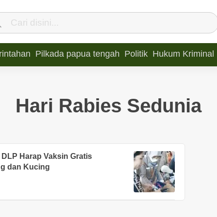
intahan
Pilkada papua tengah
Politik
Hukum Kriminal
Hari Rabies Sedunia
 DLP Harap Vaksin Gratis
ng dan Kucing