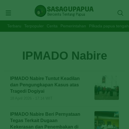
Terbaru
Terpopuler
Cerita
Pemerintahan
Pilkada papua tengah
IPMADO Nabire
IPMADO Nabire Tuntut Keadilan
dan Pengungkapan Kasus atas
Tragedi Dogiyai
18 April 2026 - 17:14 WIT
IPMADO Nabire Beri Pernyataan
Tegas Terkait Dugaan
Kekerasan dan Penembakan di