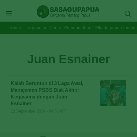
Terbaru
Terpopuler
Cerita
Pemerintahan
Pilkada papua tengah
Juan Esnainer
Kalah Beruntun di 3 Laga Awal,
Manajemen PSBS Biak Akhiri
Kerjasama dengan Juan
Esnainer
12 September 2024 - 04:55 WIT