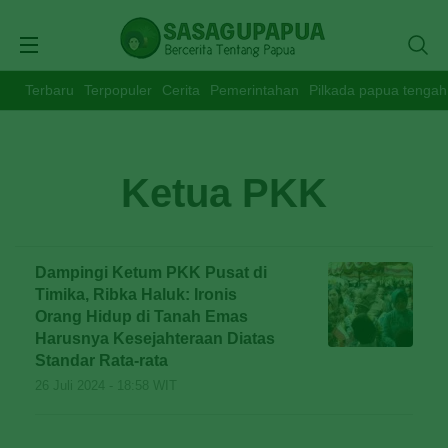
Terbaru
Terpopuler
Cerita
Pemerintahan
Pilkada papua tengah
Ketua PKK
Dampingi Ketum PKK Pusat di
Timika, Ribka Haluk: Ironis
Orang Hidup di Tanah Emas
Harusnya Kesejahteraan Diatas
Standar Rata-rata
26 Juli 2024 - 18:58 WIT