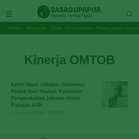
Terbaru
Terpopuler
Cerita
Pemerintahan
Pilkada papua tengah
Kinerja OMTOB
Akhiri Masa Jabatan, Johannes
Rettob Beri ‘Hadiah’ Kepastian
Pengembalian Jabatan Untuk
Ratusan ASN
8 September 2024 - 22:42 WIT