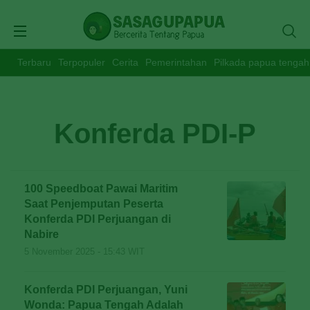
Terbaru
Terpopuler
Cerita
Pemerintahan
Pilkada papua tengah
Konferda PDI-P
100 Speedboat Pawai Maritim
Saat Penjemputan Peserta
Konferda PDI Perjuangan di
Nabire
5 November 2025 - 15:43 WIT
Konferda PDI Perjuangan, Yuni
Wonda: Papua Tengah Adalah