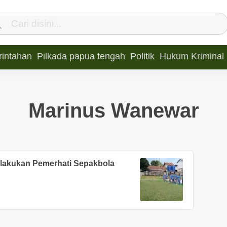
intahan
Pilkada papua tengah
Politik
Hukum Kriminal
Marinus Wanewar
ilakukan Pemerhati Sepakbola