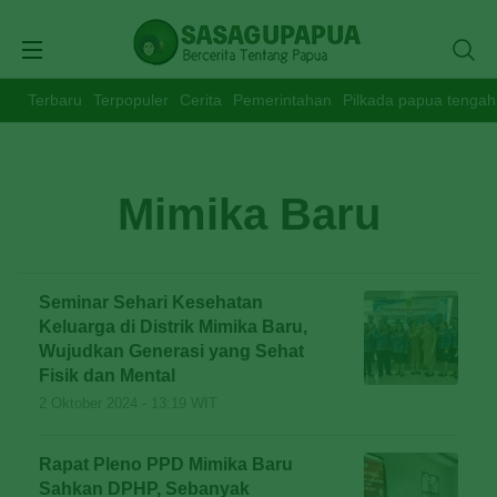
Terbaru
Terpopuler
Cerita
Pemerintahan
Pilkada papua tengah
Mimika Baru
Seminar Sehari Kesehatan
Keluarga di Distrik Mimika Baru,
Wujudkan Generasi yang Sehat
Fisik dan Mental
2 Oktober 2024 - 13:19 WIT
Rapat Pleno PPD Mimika Baru
Sahkan DPHP, Sebanyak