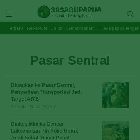
Terbaru
Terpopuler
Cerita
Pemerintahan
Pilkada papua tengah
Pasar Sentral
Blusukan ke Pasar Sentral,
Penyediaan Transportasi Jadi
Target AIYE
3 Oktober 2024 - 15:26 WIT
Dinkes Mimika Gencar
Laksanakan Pin Polio Untuk
Anak Sehat, Sasar Pusat