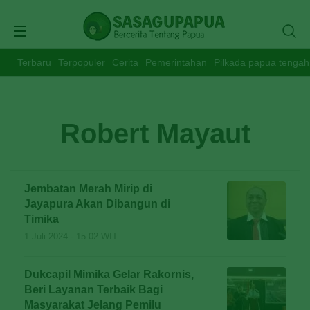
Terbaru
Terpopuler
Cerita
Pemerintahan
Pilkada papua tengah
Robert Mayaut
Jembatan Merah Mirip di
Jayapura Akan Dibangun di
Timika
1 Juli 2024 - 15:02 WIT
Dukcapil Mimika Gelar Rakornis,
Beri Layanan Terbaik Bagi
Masyarakat Jelang Pemilu