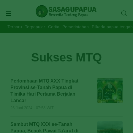
Terbaru
Terpopuler
Cerita
Pemerintahan
Pilkada papua tengah
Sukses MTQ
Perlombaan MTQ XXX Tingkat
Provinsi se-Tanah Papua di
Timika Hari Pertama Berjalan
Lancar
25 Juni 2024 - 07:58 WIT
Sambut MTQ XXX se-Tanah
Papua, Besok Pawai Ta’aruf di