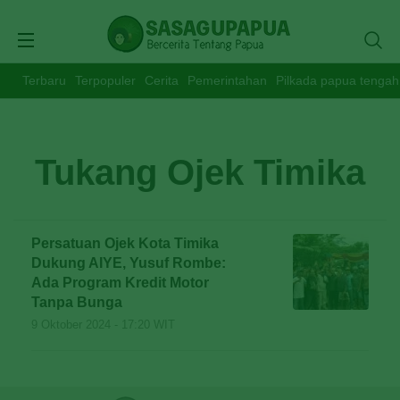
Terbaru
Terpopuler
Cerita
Pemerintahan
Pilkada papua tengah
Tukang Ojek Timika
Persatuan Ojek Kota Timika
Dukung AIYE, Yusuf Rombe:
Ada Program Kredit Motor
Tanpa Bunga
9 Oktober 2024 - 17:20 WIT