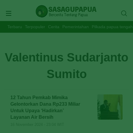
Terbaru
Terpopuler
Cerita
Pemerintahan
Pilkada papua tengah
Valentinus Sudarjanto
Sumito
12 Tahun Pemkab Mimika
Gelontorkan Dana Rp233 Miliar
Untuk Upaya ‘Hadirkan’
Layanan Air Bersih
16 November 2024 - 23:04 WIT