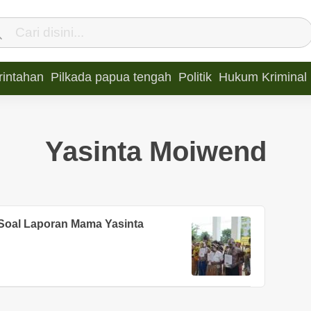
intahan
Pilkada papua tengah
Politik
Hukum Kriminal
Yasinta Moiwend
Soal Laporan Mama Yasinta