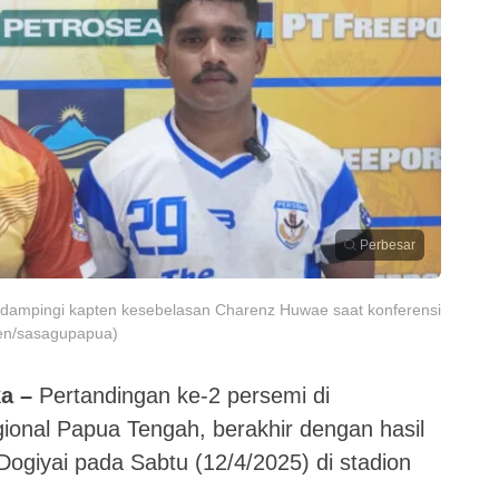
Perbesar
idampingi kapten kesebelasan Charenz Huwae saat konferensi
sen/sasagupapua)
a –
Pertandingan ke-2 persemi di
gional Papua Tengah, berakhir dengan hasil
ogiyai pada Sabtu (12/4/2025) di stadion