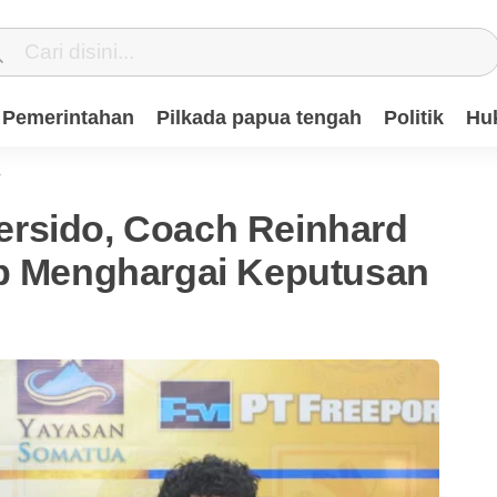
Pemerintahan
Pilkada papua tengah
Politik
Hu
T
rsido, Coach Reinhard
ap Menghargai Keputusan