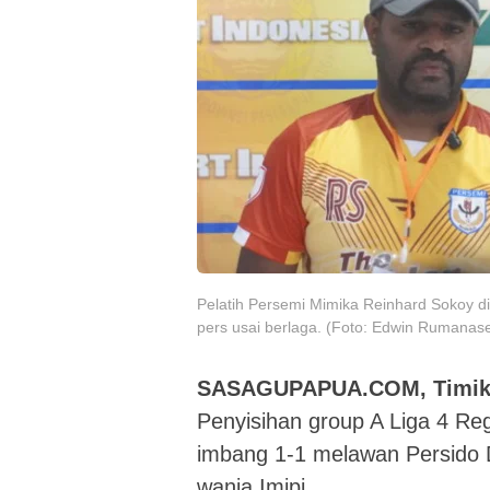
Pelatih Persemi Mimika Reinhard Sokoy d
pers usai berlaga. (Foto: Edwin Rumana
SASAGUPAPUA.COM, Timik
Penyisihan group A Liga 4 Re
imbang 1-1 melawan Persido D
wania Imipi.