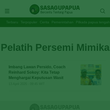
Terbaru
Terpopuler
Cerita
Pemerintahan
Pilkada papua tengah
Pelatih Persemi Mimika
Imbang Lawan Persido, Coach
Reinhard Sokoy: Kita Tetap
Menghargai Keputusan Wasit
13 April 2025 - 09:45 WIT