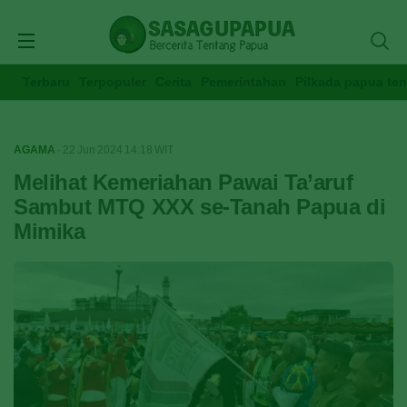
Terbaru
Terpopuler
Cerita
Pemerintahan
Pilkada papua te
AGAMA
· 22 Jun 2024
14:18
WIT
Melihat Kemeriahan Pawai Ta’aruf
Sambut MTQ XXX se-Tanah Papua di
Mimika