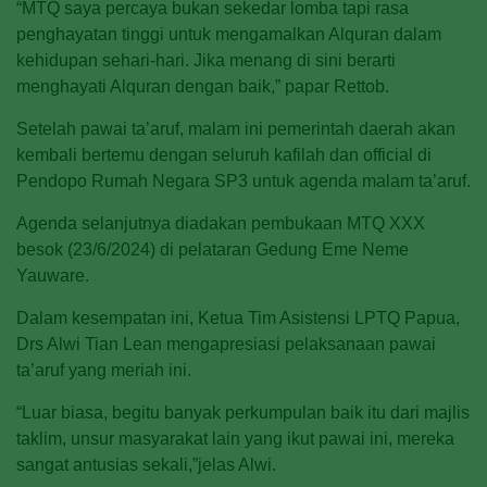
“MTQ saya percaya bukan sekedar lomba tapi rasa
penghayatan tinggi untuk mengamalkan Alquran dalam
kehidupan sehari-hari. Jika menang di sini berarti
menghayati Alquran dengan baik,” papar Rettob.
Setelah pawai ta’aruf, malam ini pemerintah daerah akan
kembali bertemu dengan seluruh kafilah dan official di
Pendopo Rumah Negara SP3 untuk agenda malam ta’aruf.
Agenda selanjutnya diadakan pembukaan MTQ XXX
besok (23/6/2024) di pelataran Gedung Eme Neme
Yauware.
Dalam kesempatan ini, Ketua Tim Asistensi LPTQ Papua,
Drs Alwi Tian Lean mengapresiasi pelaksanaan pawai
ta’aruf yang meriah ini.
“Luar biasa, begitu banyak perkumpulan baik itu dari majlis
taklim, unsur masyarakat lain yang ikut pawai ini, mereka
sangat antusias sekali,”jelas Alwi.