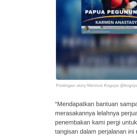
Postingan story Merince Kogoya @kogoy
“Mendapatkan bantuan sampai
merasakannya lelahnya perjuan
penembakan kami pergi untuk p
tangisan dalam perjalanan ini