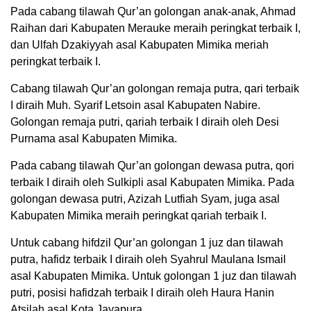
Pada cabang tilawah Qur’an golongan anak-anak, Ahmad
Raihan dari Kabupaten Merauke meraih peringkat terbaik I,
dan Ulfah Dzakiyyah asal Kabupaten Mimika meriah
peringkat terbaik I.
Cabang tilawah Qur’an golongan remaja putra, qari terbaik
I diraih Muh. Syarif Letsoin asal Kabupaten Nabire.
Golongan remaja putri, qariah terbaik I diraih oleh Desi
Purnama asal Kabupaten Mimika.
Pada cabang tilawah Qur’an golongan dewasa putra, qori
terbaik I diraih oleh Sulkipli asal Kabupaten Mimika. Pada
golongan dewasa putri, Azizah Lutfiah Syam, juga asal
Kabupaten Mimika meraih peringkat qariah terbaik I.
Untuk cabang hifdzil Qur’an golongan 1 juz dan tilawah
putra, hafidz terbaik I diraih oleh Syahrul Maulana Ismail
asal Kabupaten Mimika. Untuk golongan 1 juz dan tilawah
putri, posisi hafidzah terbaik I diraih oleh Haura Hanin
Atsilah asal Kota Jayapura.