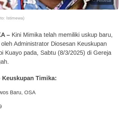
Perbesar
to: Istimewa)
A –
Kini Mimika telah memiliki uskup baru,
 oleh Administrator Diosesan Keuskupan
i Kuayo pada, Sabtu (8/3/2025) di Gereja
gah.
up Keuskupan Timika:
twos Baru, OSA
9