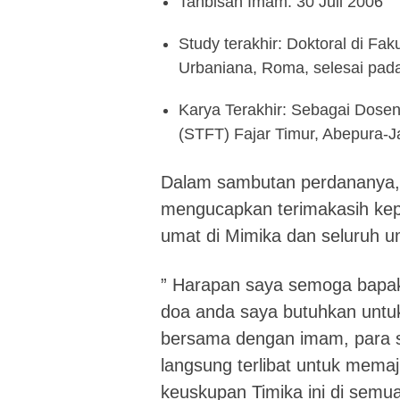
Tahbisan Imam: 30 Juli 2006
Study terakhir: Doktoral di Fak
Urbaniana, Roma, selesai pad
Karya Terakhir: Sebagai Dosen 
(STFT) Fajar Timur, Abepura-J
Dalam sambutan perdananya, 
mengucapkan terimakasih kepa
umat di Mimika dan seluruh u
” Harapan saya semoga bapak
doa anda saya butuhkan untu
bersama dengan imam, para su
langsung terlibat untuk memaj
keuskupan Timika ini di semu