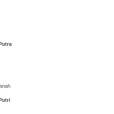
Putra
Panah
utri