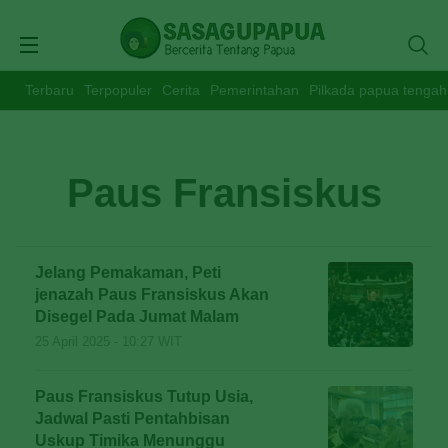
Terbaru
Terpopuler
Cerita
Pemerintahan
Pilkada papua tengah
Paus Fransiskus
Jelang Pemakaman, Peti
jenazah Paus Fransiskus Akan
Disegel Pada Jumat Malam
25 April 2025 - 10:27 WIT
Paus Fransiskus Tutup Usia,
Jadwal Pasti Pentahbisan
Uskup Timika Menunggu