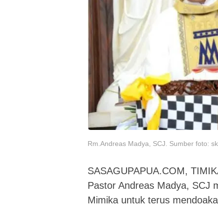
Rm.Andreas Madya, SCJ. Sumber foto: sko
SASAGUPAPUA.COM, TIMIKA – 
Pastor Andreas Madya, SCJ m
Mimika untuk terus mendoaka