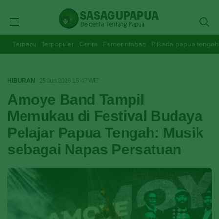
Terbaru
Terpopuler
Cerita
Pemerintahan
Pilkada papua tengah
HIBURAN
· 25 Jun 2026
15:47
WIT
Amoye Band Tampil
Memukau di Festival Budaya
Pelajar Papua Tengah: Musik
sebagai Napas Persatuan