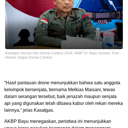
Kasatgas Humas Ops Damai Cartenz-2024, AKBP Dr. Bayu Suseno. Foto:
Humas Satgas Damai Cartenz
“Hasil pantauan drone menunjukkan bahwa satu anggota
kelompok bersenjata, bernama Melkias Maisani, tewas
dalam serangan tersebut, baik jenazah maupun senjata
api yang digunakan telah dibawa kabur oleh rekan mereka
lainnya,” jelas Kasatgas.
AKBP Bayu menegaskan, peristiwa ini menunjukkan