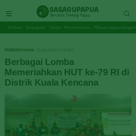
Terbaru
Terpopuler
Cerita
Pemerintahan
Pilkada papua tengah
PEMERINTAHAN
· 15 Agu 2024
07:06
WIT
Berbagai Lomba
Memeriahkan HUT ke-79 RI di
Distrik Kuala Kencana