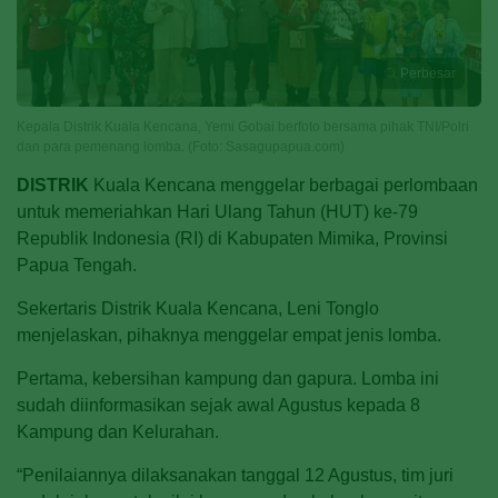
Perbesar
Kepala Distrik Kuala Kencana, Yemi Gobai berfoto bersama pihak TNI/Polri
dan para pemenang lomba. (Foto: Sasagupapua.com)
DISTRIK
Kuala Kencana menggelar berbagai perlombaan
untuk memeriahkan Hari Ulang Tahun (HUT) ke-79
Republik Indonesia (RI) di Kabupaten Mimika, Provinsi
Papua Tengah.
Sekertaris Distrik Kuala Kencana, Leni Tonglo
menjelaskan, pihaknya menggelar empat jenis lomba.
Pertama, kebersihan kampung dan gapura. Lomba ini
sudah diinformasikan sejak awal Agustus kepada 8
Kampung dan Kelurahan.
“Penilaiannya dilaksanakan tanggal 12 Agustus, tim juri