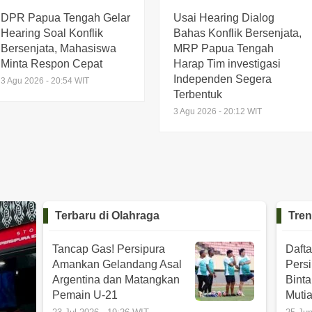
Antariksa Biak
DPR Papua Tengah Gelar
Usai Hearing Dialog
15 Jun 2026 - 18:11 WIT
Hearing Soal Konflik
Bahas Konflik Bersenjata,
Bersenjata, Mahasiswa
MRP Papua Tengah
Minta Respon Cepat
Harap Tim investigasi
Independen Segera
3 Agu 2026 - 20:54 WIT
Terbentuk
3 Agu 2026 - 20:12 WIT
Terbaru di
Olahraga
Tren
Tancap Gas! Persipura
Daft
Amankan Gelandang Asal
Pers
Argentina dan Matangkan
Bint
Pemain U-21
Muti