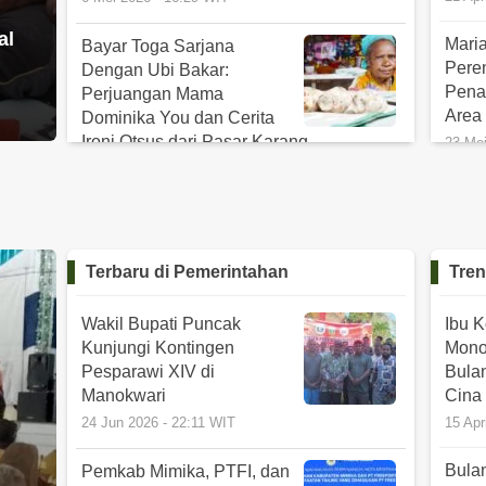
al
Mari
Bayar Toga Sarjana
Pere
Dengan Ubi Bakar:
Pena
Perjuangan Mama
Area
Dominika You dan Cerita
Ironi Otsus dari Pasar Karang
23 Me
21 Apr 2026 - 16:00 WIT
Cerit
Soso
Cerita Marina Rumawak
Pemu
Pensiunan Letkol TNI yang
Bers
Pasang Badan Lindungi
Terbaru di
Pemerintahan
Tren
Tanah Adat dari
18 Apr
Pembangunan Batalyon
Wakil Bupati Puncak
Ibu 
Cerit
30 Jan 2026 - 19:29 WIT
Kunjungi Kontingen
Mono
Korb
Pesparawi XIV di
Bula
Timi
Durry Dogomo dan Decky
Manokwari
Cina
Mote Menyulap Sunset
12 Jun
24 Jun 2026 - 22:11 WIT
15 Apr
Pantai Nabire Menjadi
Rezeki Lewat Lensa
Bula
Pemkab Mimika, PTFI, dan