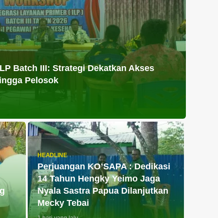
P Batch III: Strategi Dekatkan Akses
ingga Pelosok
HEADLINE
Perjuangan KO’SAPA : Dedikasi
14 Tahun Hengky Yeimo Jaga
ng
Nyala Sastra Papua Dilanjutkan
Mecky Tebai