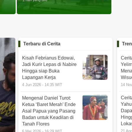
1 hari yang lalu
Terbaru di
Cerita
Tren
Kisah Febrianus Edowai,
Ceri
Jadi Kurir Lepas di Nabire
Yeli
Hingga siap Buka
Mena
Lapangan Kerja
Wisu
4 Jun 2026 - 14:35 WIT
14 No
Cerit
Mengenal Daniel Turot:
Yahu
Ketua ‘Baret Merah’ Ende
Dapa
Asal Papua yang Pasang
Hing
Badan untuk Keadilan di
Lokas
Tanah Flores
21 Apr
6 Mei 2026 - 16:29 WIT