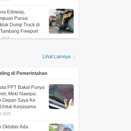
ana Edoway,
mpuan Paniai
kluk Dump Truck di
 Tambang Freeport
i 2024
a Motivasi Dibalik
Lihat Lainnya
k Rafael Taorekeyau,
da Kamoro yang Aktif
uara untuk OAP
ding di
Pemerintahan
il 2025
Kota PPT Bakal Punya
a dari Tenda Para
rel, Meki Nawipa:
an Kebakaran di
n Depan Saya Ke
ka
 Untuk Kerjasama
i 2024
il 2025
n Oktober Ada