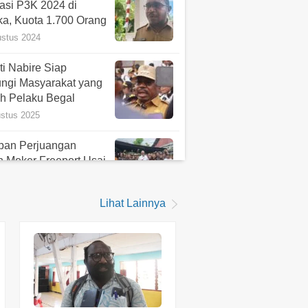
asi P3K 2024 di
ka, Kuota 1.700 Orang
ustus 2024
i Nabire Siap
ungi Masyarakat yang
h Pelaku Begal
ustus 2025
pan Perjuangan
h Moker Freeport Usai
emu Bupati Mimika
 2024
Lihat Lainnya
 Nawipa Minta
karan Kabupaten
ga Ijin Pertambangan
li ke Provinsi
 2025