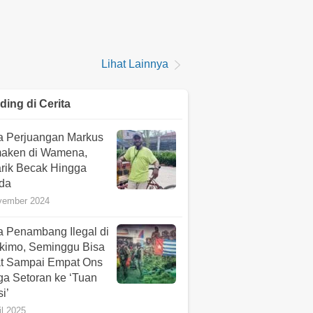
Lihat Lainnya
ding di
Cerita
ta Perjuangan Markus
maken di Wamena,
rik Becak Hingga
da
vember 2024
a Penambang Ilegal di
kimo, Seminggu Bisa
t Sampai Empat Ons
ga Setoran ke ‘Tuan
i’
il 2025