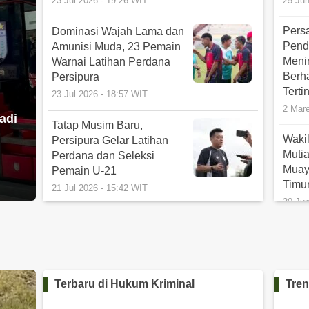
23 Jul 2026 - 19:26 WIT
25 Jun
Pers
Dominasi Wajah Lama dan
Pend
Amunisi Muda, 23 Pemain
Meni
Warnai Latihan Perdana
Berh
Persipura
Terti
23 Jul 2026 - 18:57 WIT
2 Mare
adi
Tatap Musim Baru,
Waki
Persipura Gelar Latihan
Muti
Perdana dan Seleksi
Muay
Pemain U-21
Timu
21 Jul 2026 - 15:42 WIT
30 Jun
Alfredo Vera Tunjuk Andri
Laga
Ramawi Jadi Pelatih Baru
PSBS
Persipura
Band
16 Jul 2026 - 12:46 WIT
The V
Terbaru di
Hukum Kriminal
Tren
Noba
Nostalgia Juara!