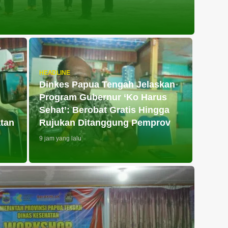
HEADLINE
Dinkes Papua Tengah Jelaskan
Program Gubernur ‘Ko Harus
Sehat’: Berobat Gratis Hingga
tan
Rujukan Ditanggung Pemprov
9 jam yang lalu