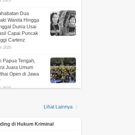
i 2025
ahabatan Dua
aki Wanita Hingga
nggal Dunia Usai
asil Capai Puncak
nggi Cartenz
t 2025
li Papua Tengah,
ara Juara Umum
thai Open di Jawa
r
i 2023
 Perdana Liga 1
Lihat Lainnya
 Biak vs Persib
ung, The Mambri dan
iking Bakal Gelar
ding di
Hukum Kriminal
r