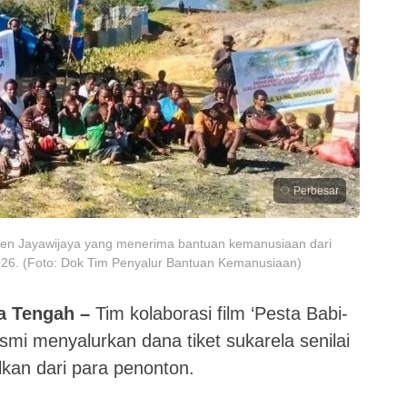
Perbesar
ten Jayawijaya yang menerima bantuan kemanusiaan dari
026. (Foto: Dok Tim Penyalur Bantuan Kemanusiaan)
 Tengah –
Tim kolaborasi film ‘Pesta Babi-
esmi menyalurkan dana tiket sukarela senilai
kan dari para penonton.