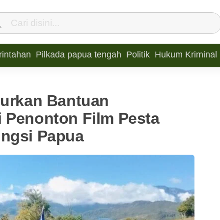
intahan
Pilkada papua tengah
Politik
Hukum Kriminal
lurkan Bantuan
 Penonton Film Pesta
ungsi Papua