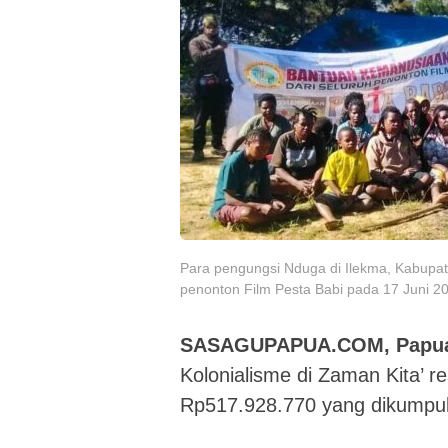
Para pengungsi Nduga di Ilekma, Kabupa
penonton Film Pesta Babi pada 17 Juni 2
SASAGUPAPUA.COM, Papua
Kolonialisme di Zaman Kita’ r
Rp517.928.770 yang dikumpul