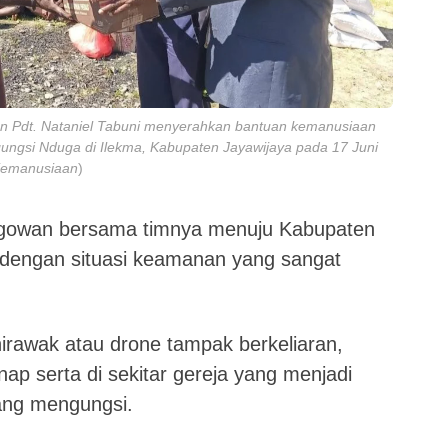
 dan Pdt. Nataniel Tabuni menyerahkan bantuan kemanusiaan
gungsi Nduga di Ilekma, Kabupaten Jayawijaya pada 17 Juni
 Kemanusiaan
)
agowan bersama timnya menuju Kabupaten
 dengan situasi keamanan yang sangat
irawak atau drone tampak berkeliaran,
ap serta di sekitar gereja yang menjadi
ang mengungsi.