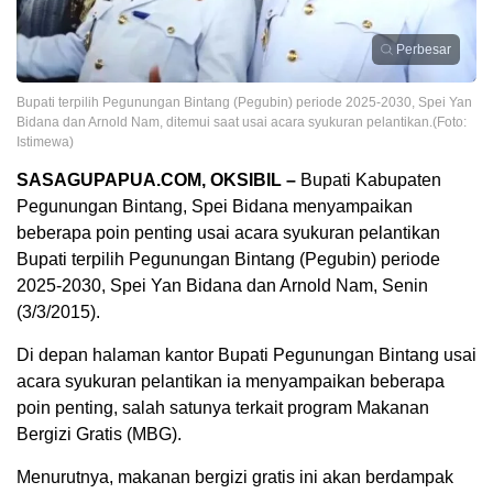
Perbesar
Bupati terpilih Pegunungan Bintang (Pegubin) periode 2025-2030, Spei Yan
Bidana dan Arnold Nam, ditemui saat usai acara syukuran pelantikan.(Foto:
Istimewa)
SASAGUPAPUA.COM, OKSIBIL –
Bupati Kabupaten
Pegunungan Bintang, Spei Bidana menyampaikan
beberapa poin penting usai acara syukuran pelantikan
Bupati terpilih Pegunungan Bintang (Pegubin) periode
2025-2030, Spei Yan Bidana dan Arnold Nam, Senin
(3/3/2015).
Di depan halaman kantor Bupati Pegunungan Bintang usai
acara syukuran pelantikan ia menyampaikan beberapa
poin penting, salah satunya terkait program Makanan
Bergizi Gratis (MBG).
Menurutnya, makanan bergizi gratis ini akan berdampak