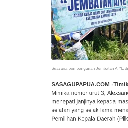
Suasana pembangunan Jembatan AIYE di 
SASAGUPAPUA.COM -Timik
Mimika nomor urut 3, Alexs
menepati janjinya kepada mas
selatan yang sejak lama men
Pemilihan Kepala Daerah (Pil