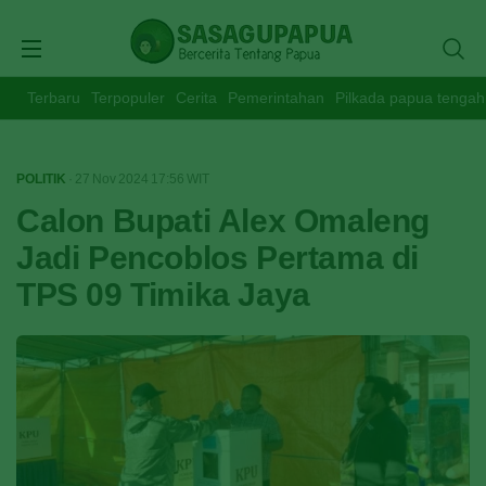
Terbaru
Terpopuler
Cerita
Pemerintahan
Pilkada papua tengah
POLITIK
· 27 Nov 2024
17:56
WIT
Calon Bupati Alex Omaleng
Jadi Pencoblos Pertama di
TPS 09 Timika Jaya