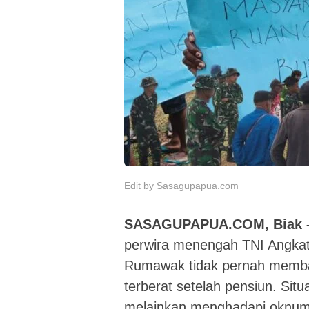
Edit by Sasagupapua.com
SASAGUPAPUA.COM, Biak 
perwira menengah TNI Angkata
Rumawak tidak pernah memba
terberat setelah pensiun. Situ
melainkan menghadapi oknum 