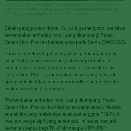
Bupati Intan Jaya, Aner Maisini, Wakil Bupati Intan Jaya, Elias Igapa, Tim
penanganan Konflik, bersama masyarakat saat mengevakuasi jenazah
Okto Tigau di belakang Pos Habema. (Foto: Istimewa)
Selain penggunaan drone, Yulius juga menyoroti peristiwa
penembakan terhadap mobil yang ditumpangi Pastor
Dekan Moni-Puncak beserta umat pada Senin (29/6/2026).
Saat itu, mereka tengah mengawasi pembangunan di
Titigi. Akibat insiden tersebut, satu warga terluka. Ia
menegaskan bahwa para rohaniwan, termasuk Pastor
Dekan Moni-Puncak, merupakan sosok yang menjadi
ujung tombak dalam menangani konflik dan membantu
evakuasi korban di lapangan.
“Penembakan terhadap mobil yang ditumpangi Pastor
Dekan Moni-Puncak itu tidak boleh sama sekali. Mereka
adalah tim yang melakukan evakuasi anggota TNI-Polri
maupun warga sipil yang tertembak. Ini harus menjadi
perhatian serius bagi TNI-Polri maupun TPNPB,”