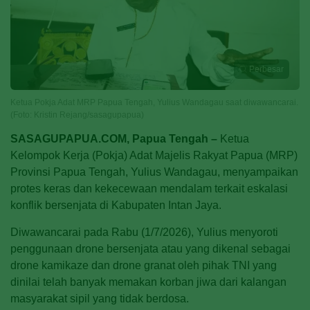
Perbesar
Ketua Pokja Adat MRP Papua Tengah, Yulius Wandagau saat diwawancarai.
(Foto: Kristin Rejang/sasagupapua)
SASAGUPAPUA.COM, Papua Tengah –
Ketua
Kelompok Kerja (Pokja) Adat Majelis Rakyat Papua (MRP)
Provinsi Papua Tengah, Yulius Wandagau, menyampaikan
protes keras dan kekecewaan mendalam terkait eskalasi
konflik bersenjata di Kabupaten Intan Jaya.
Diwawancarai pada Rabu (1/7/2026), Yulius menyoroti
penggunaan drone bersenjata atau yang dikenal sebagai
drone kamikaze dan drone granat oleh pihak TNI yang
dinilai telah banyak memakan korban jiwa dari kalangan
masyarakat sipil yang tidak berdosa.