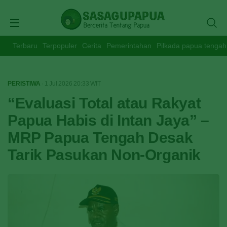
Terbaru
Terpopuler
Cerita
Pemerintahan
Pilkada papua tengah
PERISTIWA
· 1 Jul 2026
20:33
WIT
“Evaluasi Total atau Rakyat
Papua Habis di Intan Jaya” –
MRP Papua Tengah Desak
Tarik Pasukan Non-Organik