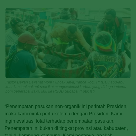
Pastor Dekan Dekenat Moni Puncak Jaya, Yance Yogi, Pr (Baju abu-abu
kenakan topi noken) saat ikut mengevakuasi korban yang diduga terkena
bom beberapa waktu lalu ke RSUD Sugapa. (Foto: Ist)
“Penempatan pasukan non-organik ini perintah Presiden,
maka kami minta perlu ketemu dengan Presiden. Kami
ingin evaluasi total terhadap penempatan pasukan.
Penempatan ini bukan di tingkat provinsi atau kabupaten,
tapi di kampung-kampung. Kami bertanya, apakah