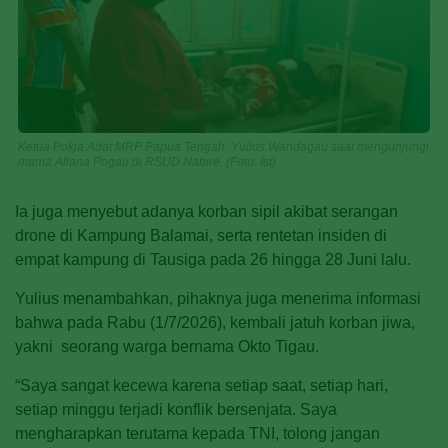
Ketua Pokja Adat MRP Papua Tengah, Yulius Wandagau saat mengunjungi
mama Aliana Pogau di RSUD Nabire. (Foto: Ist)
Ia juga menyebut adanya korban sipil akibat serangan
drone di Kampung Balamai, serta rentetan insiden di
empat kampung di Tausiga pada 26 hingga 28 Juni lalu.
Yulius menambahkan, pihaknya juga menerima informasi
bahwa pada Rabu (1/7/2026), kembali jatuh korban jiwa,
yakni seorang warga bernama Okto Tigau.
“Saya sangat kecewa karena setiap saat, setiap hari,
setiap minggu terjadi konflik bersenjata. Saya
mengharapkan terutama kepada TNI, tolong jangan