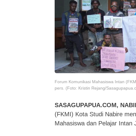
Forum Komunikasi Mahasiswa Intan (FKMI
pers. (Foto: Kristin Rejang/Sasagupapua.
SASAGUPAPUA.COM, NABI
(FKMI) Kota Studi Nabire men
Mahasiswa dan Pelajar Intan 