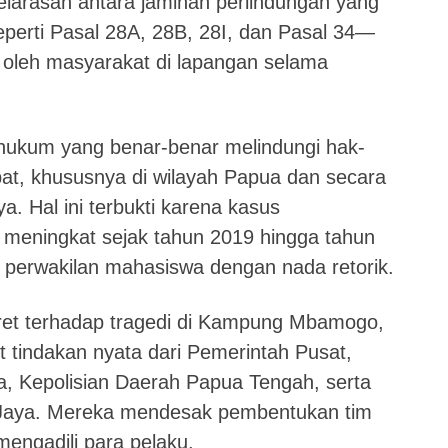
elarasan antara jaminan perlindungan yang
erti Pasal 28A, 28B, 28I, dan Pasal 34—
i oleh masyarakat di lapangan selama
i hukum yang benar-benar melindungi hak-
at, khususnya di wilayah Papua dan secara
a. Hal ini terbukti karena kasus
 meningkat sejak tahun 2019 hingga tahun
p perwakilan mahasiswa dengan nada retorik.
ret terhadap tragedi di Kampung Mbamogo,
t tindakan nyata dari Pemerintah Pusat,
a, Kepolisian Daerah Papua Tengah, serta
 Jaya. Mereka mendesak pembentukan tim
mengadili para pelaku.