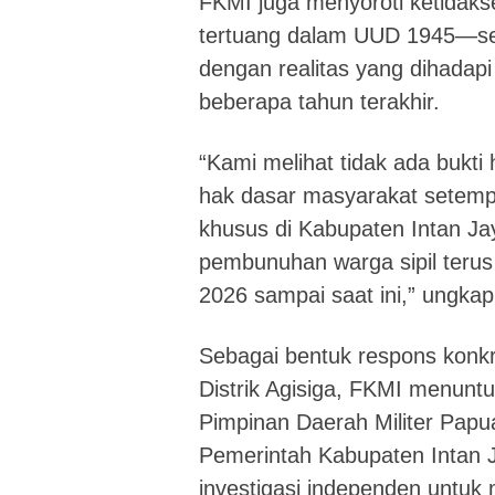
FKMI juga menyoroti ketidaks
tertuang dalam UUD 1945—sep
dengan realitas yang dihadap
beberapa tahun terakhir.
“Kami melihat tidak ada bukt
hak dasar masyarakat setemp
khusus di Kabupaten Intan Jay
pembunuhan warga sipil terus
2026 sampai saat ini,” ungka
Sebagai bentuk respons konk
Distrik Agisiga, FKMI menuntu
Pimpinan Daerah Militer Papu
Pemerintah Kabupaten Intan
investigasi independen untuk 