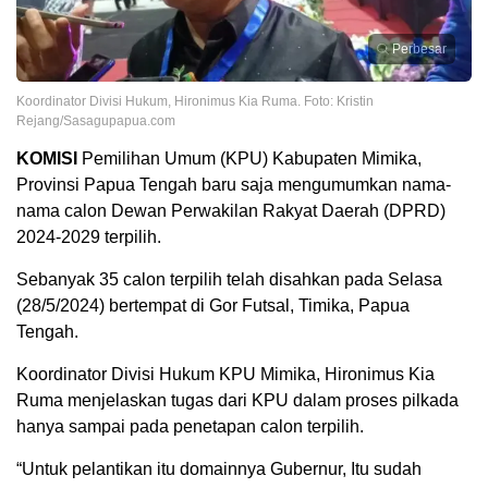
Perbesar
Koordinator Divisi Hukum, Hironimus Kia Ruma. Foto: Kristin
Rejang/Sasagupapua.com
KOMISI
Pemilihan Umum (KPU) Kabupaten Mimika,
Provinsi Papua Tengah baru saja mengumumkan nama-
nama calon Dewan Perwakilan Rakyat Daerah (DPRD)
2024-2029 terpilih.
Sebanyak 35 calon terpilih telah disahkan pada Selasa
(28/5/2024) bertempat di Gor Futsal, Timika, Papua
Tengah.
Koordinator Divisi Hukum KPU Mimika, Hironimus Kia
Ruma menjelaskan tugas dari KPU dalam proses pilkada
hanya sampai pada penetapan calon terpilih.
“Untuk pelantikan itu domainnya Gubernur, Itu sudah