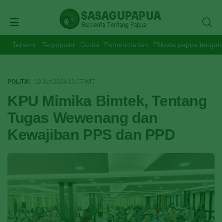
Terbaru
Terpopuler
Cerita
Pemerintahan
Pilkada papua tengah
POLITIK
· 19 Jun 2024
18:57
WIT
KPU Mimika Bimtek, Tentang
Tugas Wewenang dan
Kewajiban PPS dan PPD