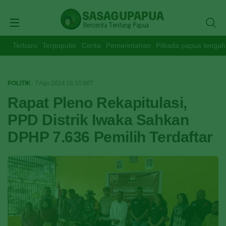
Terbaru
Terpopuler
Cerita
Pemerintahan
Pilkada papua tengah
POLITIK
· 7 Agu 2024
16:15
WIT
Rapat Pleno Rekapitulasi,
PPD Distrik Iwaka Sahkan
DPHP 7.636 Pemilih Terdaftar