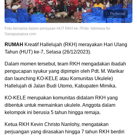
Perbesar
Foto bersama dalam perayaan HUT RKH ke-7Foto: Istimewa for
Sasagupapua.com
RUMAH
Kreatif Hallelujah (RKH) merayakan Hari Ulang
Tahun (HUT) ke-7, Selasa (26/12/2023).
Dalam momen tersebut, team RKH mengadakan ibadah
pengucapan syukur yang dipimpin oleh Pdt. M. Warikar
dan launching KO-KELE atau Komunitas Ukulele)
Hallelujah di Jalan Budi Utomo, Kabupaten Mimika.
KO-KELE merupakan komunitas didalam RKH yang
dibentuk untuk memainkan ukulele. Anggota dalam
kelompok ini berusia 5 tahun hingga remaja.
Ketua RKH Kevin Christo Nanlohy, mengatakan
perjuangan yang dirasakan hingga 7 tahun RKH berdiri