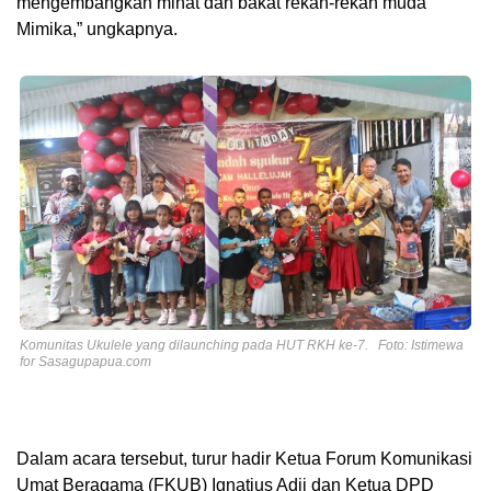
mengembangkan minat dan bakat rekan-rekan muda
Mimika,” ungkapnya.
Komunitas Ukulele yang dilaunching pada HUT RKH ke-7. Foto: Istimewa
for Sasagupapua.com
Dalam acara tersebut, turur hadir Ketua Forum Komunikasi
Umat Beragama (FKUB) Ignatius Adii dan Ketua DPD