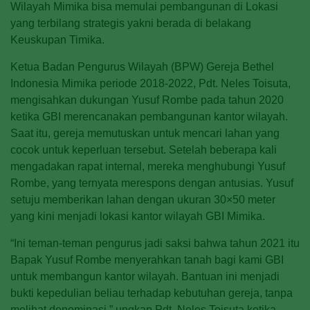
Wilayah Mimika bisa memulai pembangunan di Lokasi
yang terbilang strategis yakni berada di belakang
Keuskupan Timika.
Ketua Badan Pengurus Wilayah (BPW) Gereja Bethel
Indonesia Mimika periode 2018-2022, Pdt. Neles Toisuta,
mengisahkan dukungan Yusuf Rombe pada tahun 2020
ketika GBI merencanakan pembangunan kantor wilayah.
Saat itu, gereja memutuskan untuk mencari lahan yang
cocok untuk keperluan tersebut. Setelah beberapa kali
mengadakan rapat internal, mereka menghubungi Yusuf
Rombe, yang ternyata merespons dengan antusias. Yusuf
setuju memberikan lahan dengan ukuran 30×50 meter
yang kini menjadi lokasi kantor wilayah GBI Mimika.
“Ini teman-teman pengurus jadi saksi bahwa tahun 2021 itu
Bapak Yusuf Rombe menyerahkan tanah bagi kami GBI
untuk membangun kantor wilayah. Bantuan ini menjadi
bukti kepedulian beliau terhadap kebutuhan gereja, tanpa
melihat denominasi,” ungkap Pdt. Neles Toisuta ketika