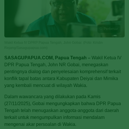
Perbesar
Wakil Ketua IV DPRP Papua Tengah, John Gobai. (Foto: Kristin
Rejang/Sasagupapua.com)
SASAGUPAPUA.COM, Papua Tengah –
Wakil Ketua IV
DPR Papua Tengah, John NR Gobai, menegaskan
pentingnya dialog dan penyelesaian komprehensif terkait
konflik tapal batas antara Kabupaten Deiyai dan Mimika
yang kembali mencuat di wilayah Wakia.
Dalam wawancara yang dilakukan pada Kamis
(27/11/2025), Gobai mengungkapkan bahwa DPR Papua
Tengah telah menugaskan anggota-anggota dari daerah
terkait untuk mengumpulkan informasi mendalam
mengenai akar persoalan di Wakia.