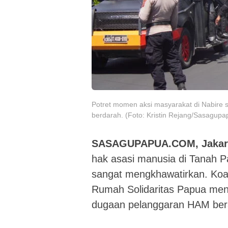
Potret momen aksi masyarakat di Nabire s
berdarah. (Foto: Kristin Rejang/Sasagup
SASAGUPAPUA.COM, Jakar
hak asasi manusia di Tanah P
sangat mengkhawatirkan. Koal
Rumah Solidaritas Papua menj
dugaan pelanggaran HAM berat