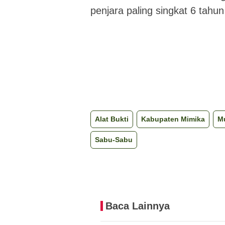
penjara paling singkat 6 tahu
Alat Bukti
Kabupaten Mimika
M
Sabu-Sabu
Baca Lainnya