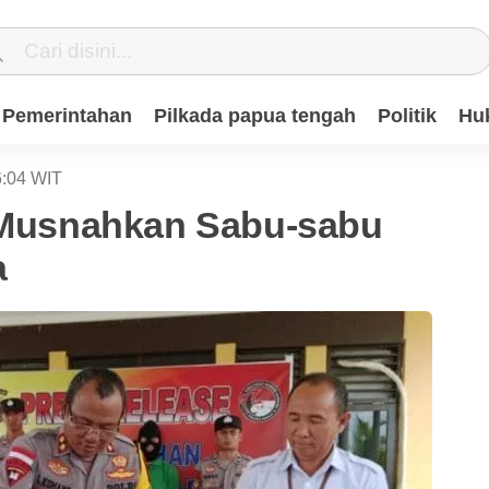
Pemerintahan
Pilkada papua tengah
Politik
Hu
:04
WIT
a Musnahkan Sabu-sabu
a