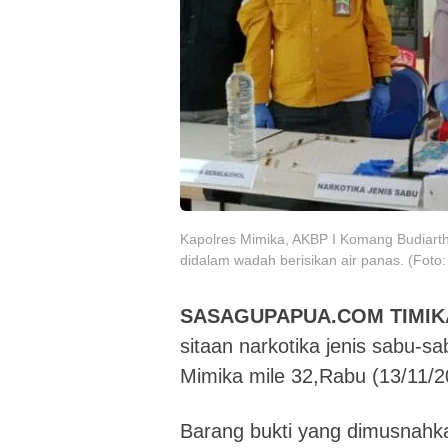
Kapolres Mimika, AKBP I Komang Budiart
didalam wadah berisikan air panas. (Fot
SASAGUPAPUA.COM TIMIK
sitaan narkotika jenis sabu-sa
Mimika mile 32,Rabu (13/11/2
Barang bukti yang dimusnahka