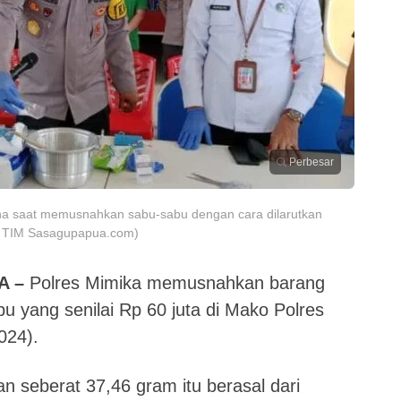
Perbesar
ha saat memusnahkan sabu-sabu dengan cara dilarutkan
o: TIM Sasagupapua.com)
A –
Polres Mimika memusnahkan barang
bu yang senilai Rp 60 juta di Mako Polres
024).
n seberat 37,46 gram itu berasal dari